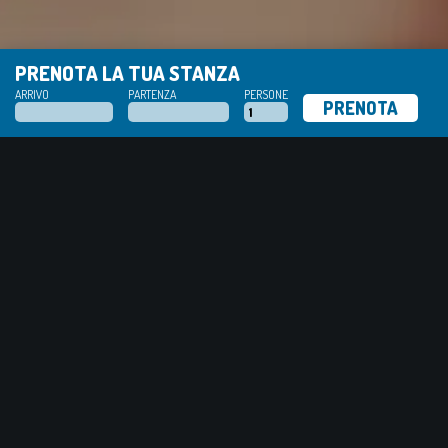
PRENOTA LA TUA STANZA
ARRIVO
PARTENZA
PERSONE
Procedure Covid-
19
11 giugno 2020
Il nostro garnì è una piccola struttura a conduzione familiare di
sole 5 camere. Da noi troverete tutta l’igiene e la sicurezza che
cercate.
Giornalmente provvederemo alle procedure corrette di
sanificazione per offrirVi un soggiorno tranquillo e accogliente.