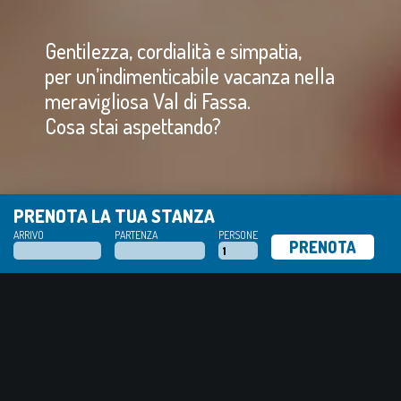
Gentilezza, cordialità e simpatia,
per un’indimenticabile vacanza nella
meravigliosa Val di Fassa.
Cosa stai aspettando?
PRENOTA LA TUA STANZA
ARRIVO
PARTENZA
PERSONE
MAPPA INTERATTIVA
×
Garnì Ladin
Ristorante El Tobià